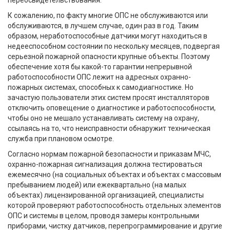
переосвидетельствования.
К сожалению, по факту многие ОПС не обслуживаются или
обслуживаются, в лучшем случае, один раз в год. Таким
образом, неработоспособные датчики могут находиться в
недееспособном состоянии по нескольку месяцев, подвергая
серьезной пожарной опасности крупные объекты. Поэтому
обеспечение хотя бы какой-то гарантии непрерывной
работоспособности ОПС лежит на адресных охранно-
пожарных системах, способных к самодиагностике. Но
зачастую пользователи этих систем просят инсталляторов
отключить оповещение о диагностике и работоспособности,
чтобы оно не мешало устанавливать систему на охрану,
ссылаясь на то, что неисправности обнаружит техническая
служба при плановом осмотре.
Согласно нормам пожарной безопасности и приказам МЧС,
охранно-пожарная сигнализация должна тестироваться
ежемесячно (на социальных объектах и объектах с массовым
пребыванием людей) или ежеквартально (на малых
объектах) лицензированной организацией, специалисты
которой проверяют работоспособность отдельных элементов
ОПС и системы в целом, проводя замеры контрольными
приборами, чистку датчиков, перепрограммирование и другие